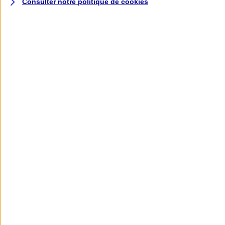
Consulter notre politique de
cookies
L'application AXA
Banque
L'application Mon AXA Assurance, tous
vos contrats en poche !