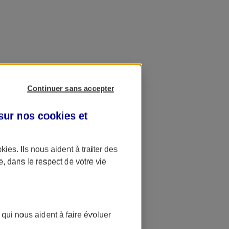
Continuer sans accepter
 sur nos
cookies et
okies
. Ils nous aident à traiter des
e, dans le respect de votre vie
 qui nous aident à faire évoluer
ation AXA Banque