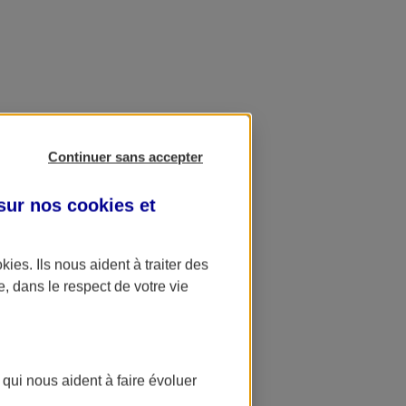
Continuer sans accepter
 sur nos
cookies et
okies
. Ils nous aident à traiter des
e, dans le respect de votre vie
 qui nous aident à faire évoluer
ation AXA Banque