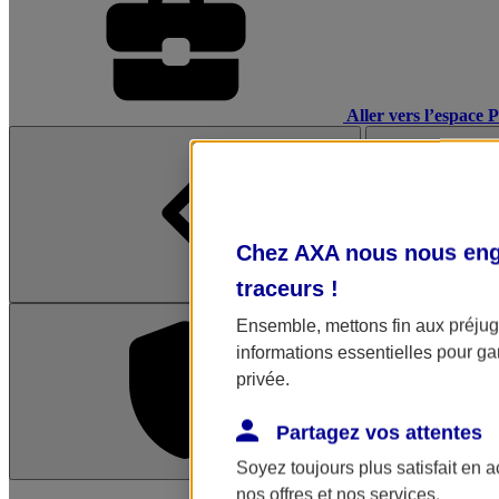
Aller vers l’espace 
Chez AXA nous nous enga
traceurs
!
Ensemble, mettons fin aux préjugé
informations essentielles pour gar
privée.
Partagez vos attentes
Soyez toujours plus satisfait en 
L'application Mon AX
nos offres et nos services.