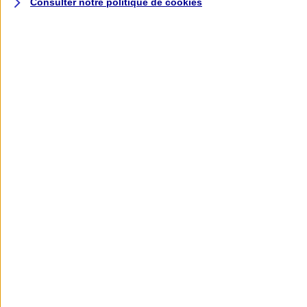
Consulter notre politique de
cookies
L'application AXA
Banque
L'application Mon AXA Assurance, tous
vos contrats en poche !