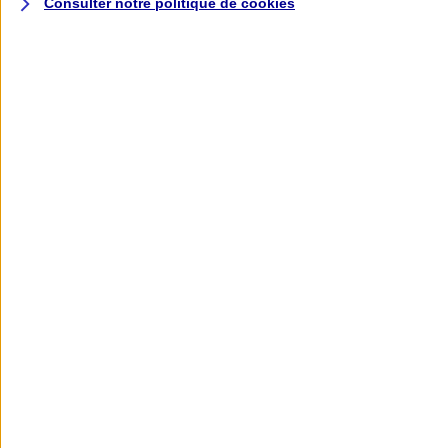
Consulter notre politique de
cookies
L'application AXA
Banque
L'application Mon AXA Assurance, tous
vos contrats en poche !