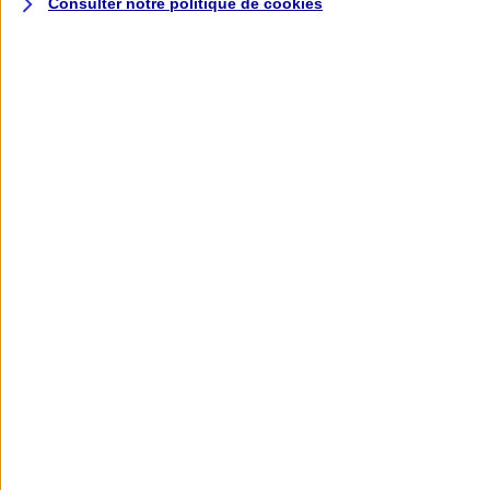
Consulter notre politique de
cookies
L'application AXA
Banque
L'application Mon AXA Assurance, tous
vos contrats en poche !