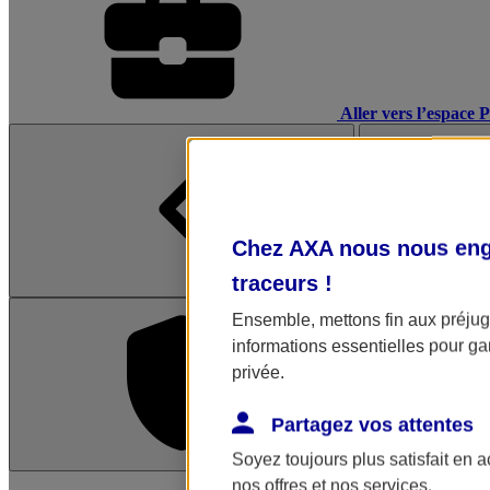
Aller vers l’espace 
Chez AXA nous nous enga
traceurs
!
Ensemble, mettons fin aux préjugé
informations essentielles pour gar
privée.
Partagez vos attentes
Soyez toujours plus satisfait en 
L'application Mon AX
nos offres et nos services.