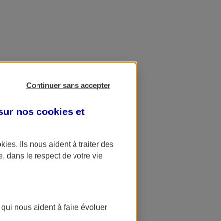
Continuer sans accepter
 sur nos
cookies et
okies
. Ils nous aident à traiter des
e, dans le respect de votre vie
 qui nous aident à faire évoluer
ation AXA Banque