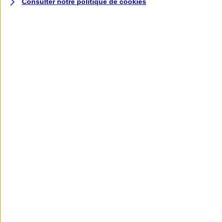
Consulter notre politique de
cookies
L'application AXA
Banque
L'application Mon AXA Assurance, tous
vos contrats en poche !