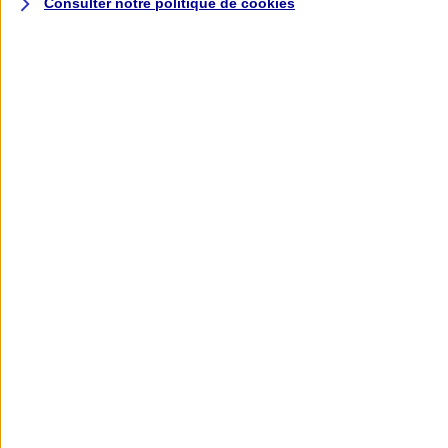
Consulter notre politique de
cookies
L'application AXA
Banque
L'application Mon AXA Assurance, tous
vos contrats en poche !