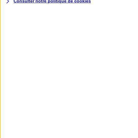
Consulter notre politique de
cookies
L'application AXA
Banque
L'application Mon AXA Assurance, tous
vos contrats en poche !