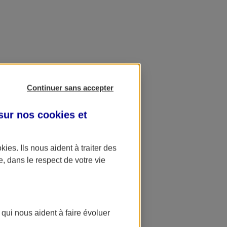
Continuer sans accepter
 sur nos
cookies et
okies
. Ils nous aident à traiter des
e, dans le respect de votre vie
 qui nous aident à faire évoluer
ation AXA Banque