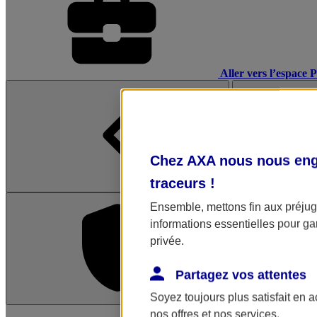
Aller vers l’espace 
Chez AXA nous nous enga
traceurs
!
Ensemble, mettons fin aux préjugé
informations essentielles pour gar
privée.
Partagez vos attentes
Soyez toujours plus satisfait en 
L'application Mon AX
nos offres et nos services.