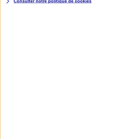
Consulter notre politique de
cookies
L'application AXA
Banque
L'application Mon AXA Assurance, tous
vos contrats en poche !