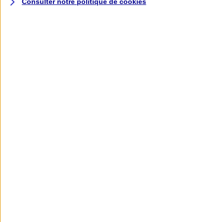
Consulter notre politique de
cookies
L'application AXA
Banque
L'application Mon AXA Assurance, tous
vos contrats en poche !