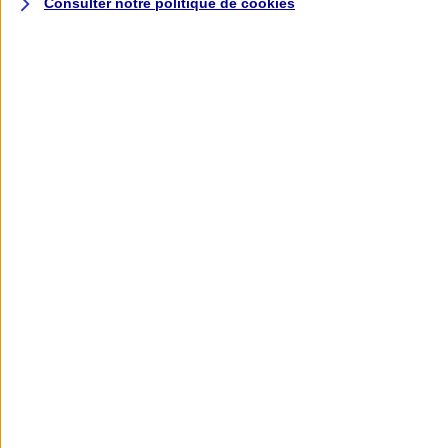
Consulter notre politique de
cookies
L'application AXA
Banque
L'application Mon AXA Assurance, tous
vos contrats en poche !