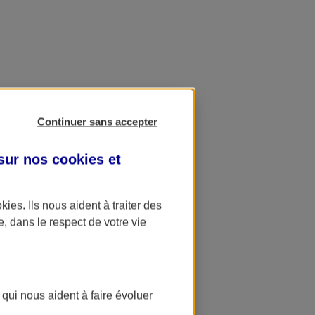
Continuer sans accepter
 sur nos
cookies et
okies
. Ils nous aident à traiter des
e, dans le respect de votre vie
 qui nous aident à faire évoluer
ation AXA Banque