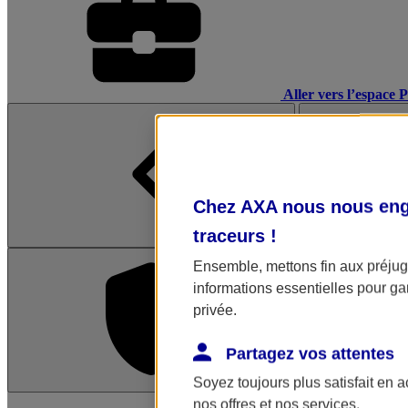
Aller vers l’espace 
Chez AXA nous nous enga
traceurs
!
Ensemble, mettons fin aux préjugé
informations essentielles pour gar
privée.
Partagez vos attentes
Soyez toujours plus satisfait en 
L'application Mon AX
nos offres et nos services.