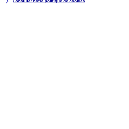
Consulter notre politique de
cookies
L'application AXA
Banque
L'application Mon AXA Assurance, tous
vos contrats en poche !