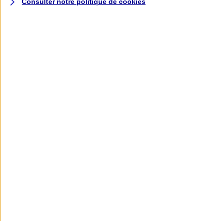
Consulter notre politique de
cookies
L'application AXA
Banque
L'application Mon AXA Assurance, tous
vos contrats en poche !