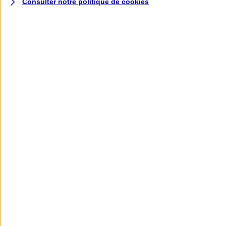
Consulter notre politique de
cookies
L'application AXA
Banque
L'application Mon AXA Assurance, tous
vos contrats en poche !