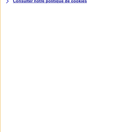
Consulter notre politique de
cookies
L'application AXA
Banque
L'application Mon AXA Assurance, tous
vos contrats en poche !