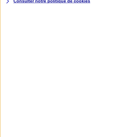
Consulter notre politique de
cookies
L'application AXA
Banque
L'application Mon AXA Assurance, tous
vos contrats en poche !