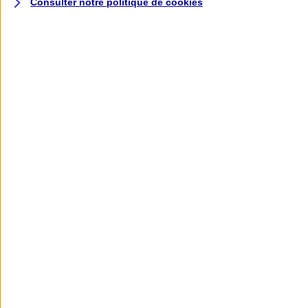
Consulter notre politique de
cookies
L'application AXA
Banque
L'application Mon AXA Assurance, tous
vos contrats en poche !