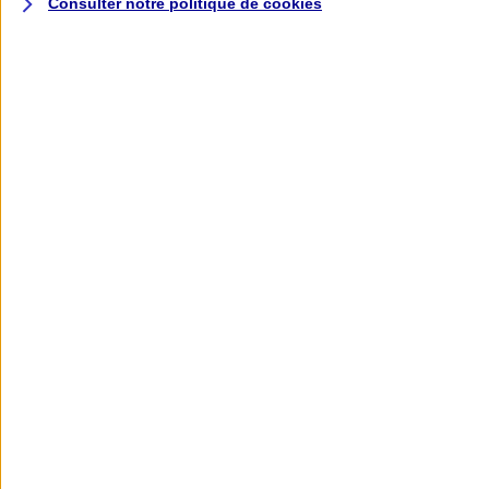
Consulter notre politique de
cookies
L'application AXA
Banque
L'application Mon AXA Assurance, tous
vos contrats en poche !