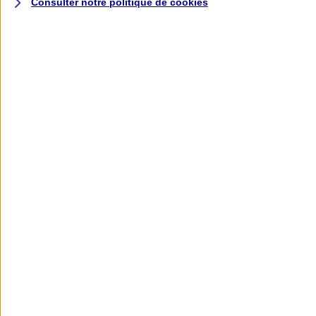
Consulter notre politique de
cookies
L'application AXA
Banque
L'application Mon AXA Assurance, tous
vos contrats en poche !