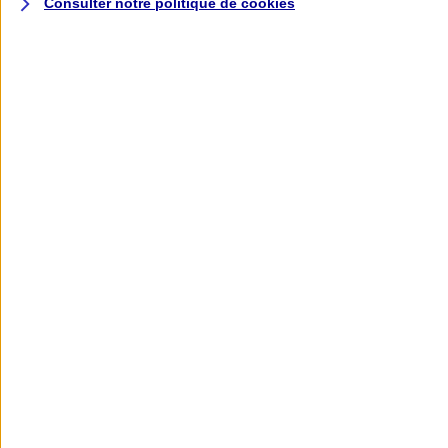
Consulter notre politique de
cookies
L'application AXA
Banque
L'application Mon AXA Assurance, tous
vos contrats en poche !