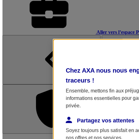
Aller vers l’espace 
Chez AXA nous nous enga
traceurs
!
Ensemble, mettons fin aux préjugé
informations essentielles pour gar
privée.
Partagez vos attentes
Soyez toujours plus satisfait en 
L'application Mon AX
nos offres et nos services.