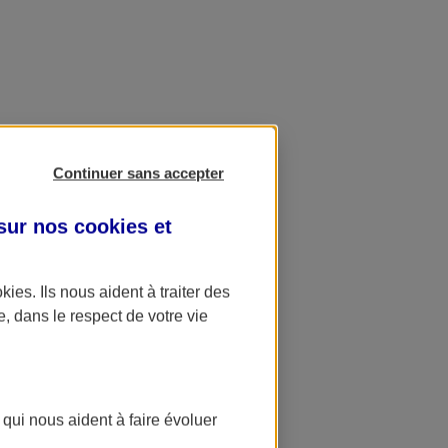
Continuer sans accepter
 sur nos
cookies et
okies
. Ils nous aident à traiter des
e, dans le respect de votre vie
 qui nous aident à faire évoluer
ation AXA Banque