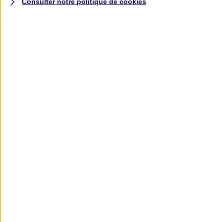
Consulter notre politique de
cookies
L'application AXA
Banque
L'application Mon AXA Assurance, tous
vos contrats en poche !