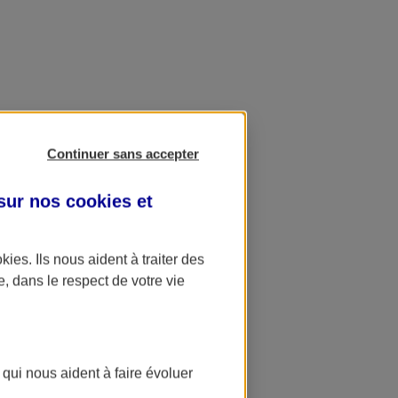
Continuer sans accepter
 sur nos
cookies et
okies
. Ils nous aident à traiter des
e, dans le respect de votre vie
 qui nous aident à faire évoluer
ation AXA Banque