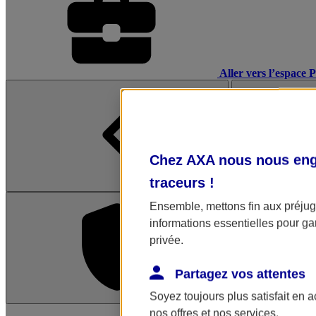
Aller vers l’espace 
Chez AXA nous nous enga
traceurs
!
Ensemble, mettons fin aux préjugé
informations essentielles pour gar
privée.
Partagez vos attentes
Soyez toujours plus satisfait en 
L'application Mon AX
nos offres et nos services.