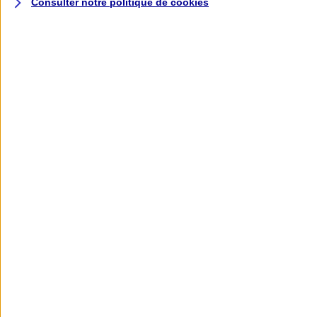
Consulter notre politique de
cookies
L'application AXA
Banque
L'application Mon AXA Assurance, tous
vos contrats en poche !