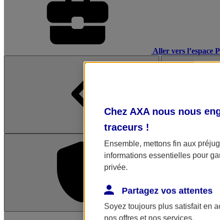
Aller vers l’espace 
Chez AXA nous nous enga
traceurs
!
Ensemble, mettons fin aux préjugé
informations essentielles pour gar
privée.
Partagez vos attentes
Soyez toujours plus satisfait en 
L'application Mon AX
nos offres et nos services.