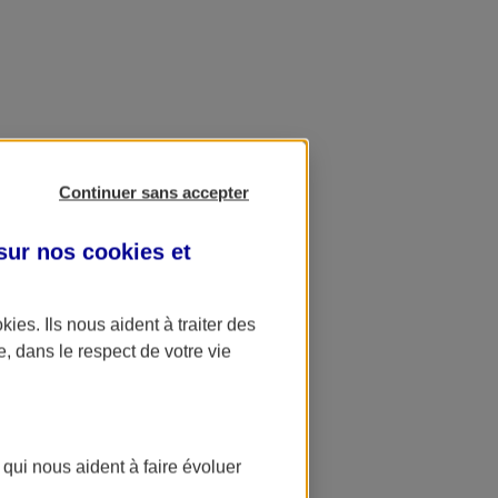
Continuer sans accepter
 sur nos
cookies et
okies
. Ils nous aident à traiter des
e, dans le respect de votre vie
 qui nous aident à faire évoluer
ation AXA Banque