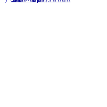
Consulter notre politique de
cookies
L'application AXA
Banque
L'application Mon AXA Assurance, tous
vos contrats en poche !