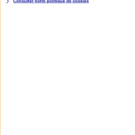
Consulter notre politique de
cookies
L'application AXA
Banque
L'application Mon AXA Assurance, tous
vos contrats en poche !