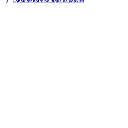
Consulter notre politique de
cookies
L'application AXA
Banque
L'application Mon AXA Assurance, tous
vos contrats en poche !