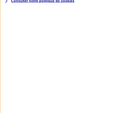
Consulter notre politique de
cookies
L'application AXA
Banque
L'application Mon AXA Assurance, tous
vos contrats en poche !