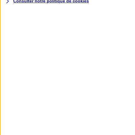
Consulter notre politique de
cookies
L'application AXA
Banque
L'application Mon AXA Assurance, tous
vos contrats en poche !