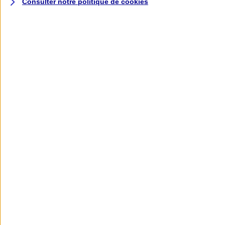
Consulter notre politique de
cookies
L'application AXA
Banque
L'application Mon AXA Assurance, tous
vos contrats en poche !