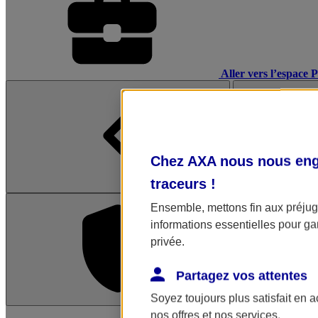
Aller vers l’espace 
Chez AXA nous nous enga
traceurs
!
Ensemble, mettons fin aux préjugé
informations essentielles pour gar
privée.
Partagez vos attentes
Soyez toujours plus satisfait en 
L'application Mon AX
nos offres et nos services.