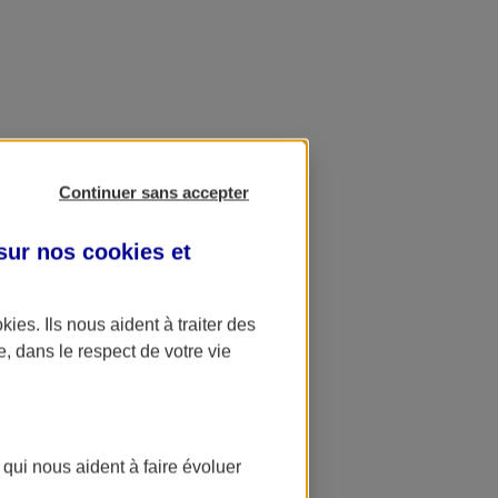
Continuer sans accepter
 sur nos
cookies et
okies
. Ils nous aident à traiter des
e, dans le respect de votre vie
 qui nous aident à faire évoluer
ation AXA Banque