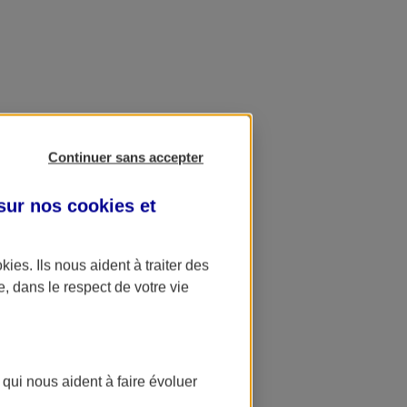
Continuer sans accepter
 sur nos
cookies et
okies
. Ils nous aident à traiter des
e, dans le respect de votre vie
 qui nous aident à faire évoluer
ation AXA Banque