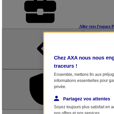
Aller vers l’espace 
Chez AXA nous nous enga
traceurs
!
Ensemble, mettons fin aux préjugé
informations essentielles pour gar
privée.
Partagez vos attentes
Soyez toujours plus satisfait en 
L'application Mon AX
nos offres et nos services.