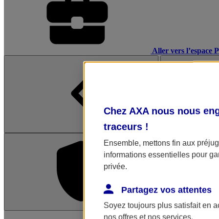
Aller vers l’espace 
Chez AXA nous nous enga
traceurs
!
Ensemble, mettons fin aux préjugé
informations essentielles pour gar
privée.
Partagez vos attentes
Soyez toujours plus satisfait en 
L'application Mon AX
nos offres et nos services.