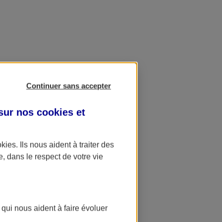
Continuer sans accepter
 sur nos
cookies et
okies
. Ils nous aident à traiter des
e, dans le respect de votre vie
 qui nous aident à faire évoluer
ation AXA Banque