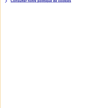
Consulter notre politique de
cookies
L'application AXA
Banque
L'application Mon AXA Assurance, tous
vos contrats en poche !