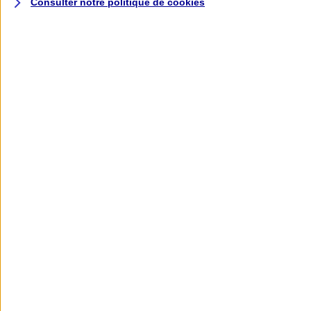
Consulter notre politique de
cookies
L'application AXA
Banque
L'application Mon AXA Assurance, tous
vos contrats en poche !