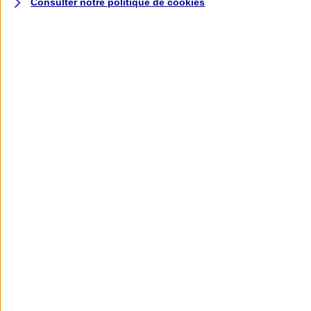
Consulter notre politique de
cookies
L'application AXA
Banque
L'application Mon AXA Assurance, tous
vos contrats en poche !