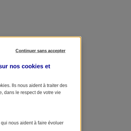
Continuer sans accepter
 sur nos
cookies et
okies
. Ils nous aident à traiter des
e, dans le respect de votre vie
 qui nous aident à faire évoluer
ation AXA Banque