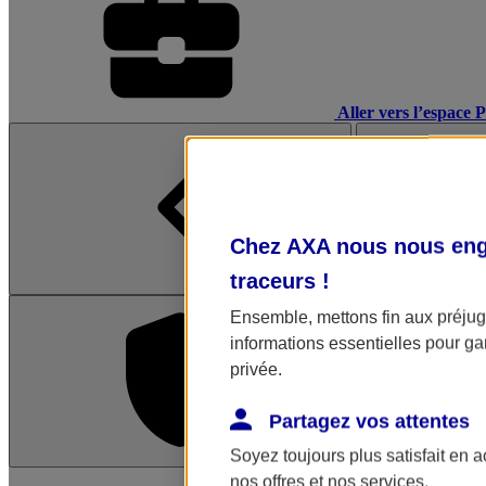
Aller vers l’espace 
Chez AXA nous nous enga
traceurs
!
Ensemble, mettons fin aux préjugé
informations essentielles pour gar
privée.
Partagez vos attentes
Soyez toujours plus satisfait en 
L'application Mon AX
nos offres et nos services.