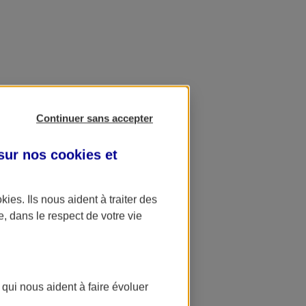
Continuer sans accepter
 sur nos
cookies et
okies
. Ils nous aident à traiter des
e, dans le respect de votre vie
 qui nous aident à faire évoluer
ation AXA Banque