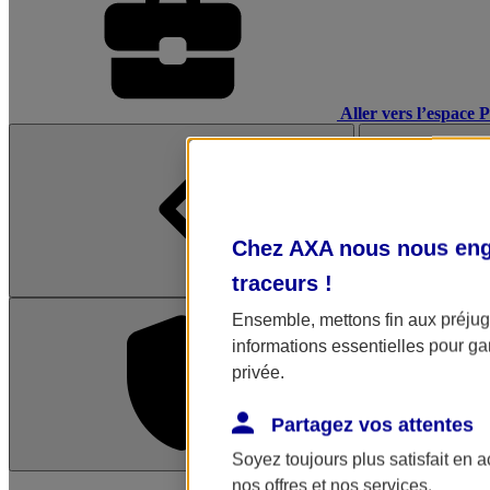
Aller vers l’espace 
Chez AXA nous nous enga
traceurs
!
Ensemble, mettons fin aux préjugé
informations essentielles pour gar
privée.
Partagez vos attentes
Soyez toujours plus satisfait en 
L'application Mon AX
nos offres et nos services.