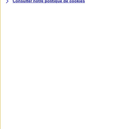
Consulter notre politique de
cookies
L'application AXA
Banque
L'application Mon AXA Assurance, tous
vos contrats en poche !