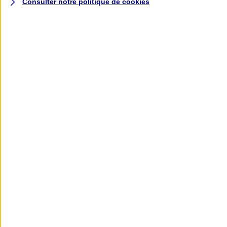
Consulter notre politique de
cookies
L'application AXA
Banque
L'application Mon AXA Assurance, tous
vos contrats en poche !