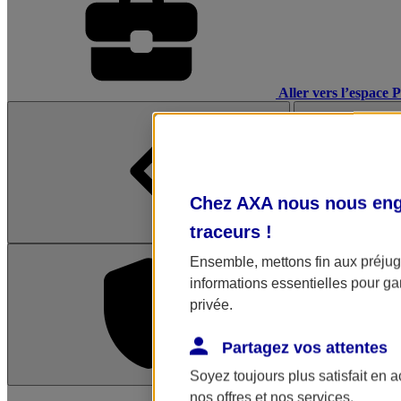
Aller vers l’espace 
Chez AXA nous nous enga
traceurs
!
Ensemble, mettons fin aux préjugé
informations essentielles pour gar
privée.
Partagez vos attentes
Soyez toujours plus satisfait en 
L'application Mon AX
nos offres et nos services.