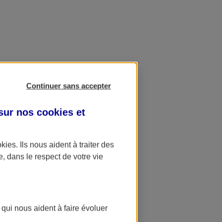
Continuer sans accepter
 sur nos
cookies et
okies
. Ils nous aident à traiter des
e, dans le respect de votre vie
 qui nous aident à faire évoluer
ation AXA Banque