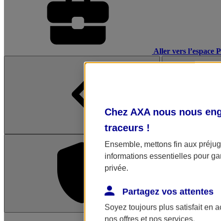
Aller vers l’espace 
Chez AXA nous nous enga
traceurs
!
Ensemble, mettons fin aux préjugé
informations essentielles pour gar
privée.
Partagez vos attentes
Soyez toujours plus satisfait en 
L'application Mon AX
nos offres et nos services.