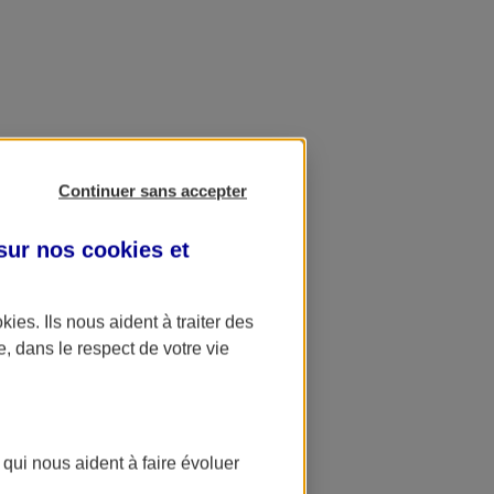
Continuer sans accepter
 sur nos
cookies et
okies
. Ils nous aident à traiter des
e, dans le respect de votre vie
 qui nous aident à faire évoluer
ation AXA Banque