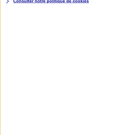
Consulter notre politique de
cookies
L'application AXA
Banque
L'application Mon AXA Assurance, tous
vos contrats en poche !