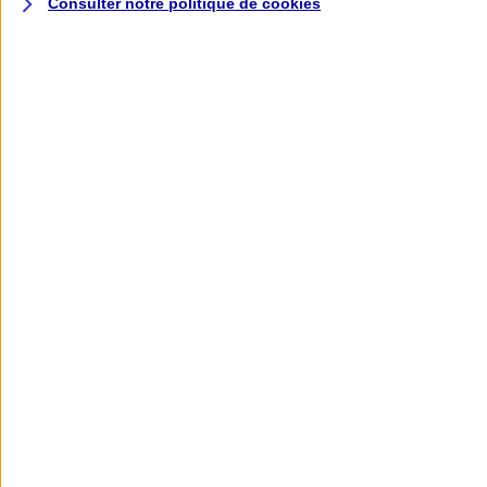
Consulter notre politique de
cookies
L'application AXA
Banque
L'application Mon AXA Assurance, tous
vos contrats en poche !