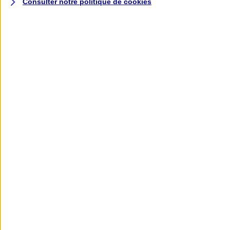
Consulter notre politique de
cookies
L'application AXA
Banque
L'application Mon AXA Assurance, tous
vos contrats en poche !